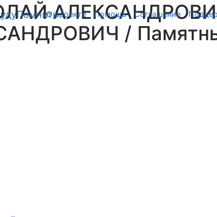
О проекте
Помощь
Cоглашение
Подде
КСАНДРОВИЧ
/ Памятн