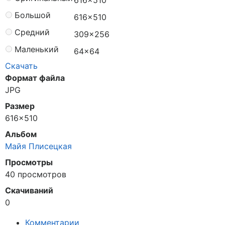
Большой
616×510
Средний
309×256
Маленький
64×64
Скачать
Формат файла
JPG
Размер
616×510
Альбом
Майя Плисецкая
Просмотры
40 просмотров
Скачиваний
0
Комментарии