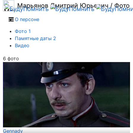
Марьянов Дмитрий Юрьевич
/ Фото
О персоне
Фото
1
Памятные даты
2
Видео
6 фото
—
Gennady