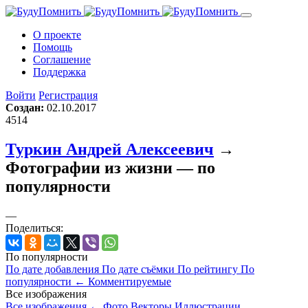
О проекте
Помощь
Cоглашение
Поддержка
Войти
Регистрация
Создан:
02.10.2017
4514
Туркин Андрей Алексеевич
→
Фотографии из жизни — по
популярности
—
Поделиться:
По популярности
По дате добавления
По дате съёмки
По рейтингу
По
популярности
←
Комментируемые
Все изображения
Все изображения
←
Фото
Векторы
Иллюстрации