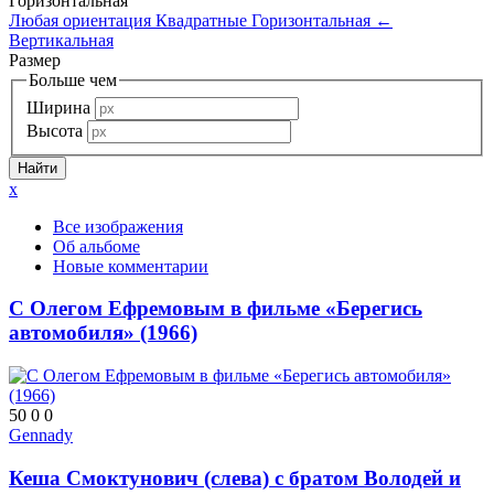
Горизонтальная
Любая ориентация
Квадратные
Горизонтальная
←
Вертикальная
Размер
Больше чем
Ширина
Высота
x
Все изображения
Об альбоме
Новые комментарии
С Олегом Ефремовым в фильме «Берегись
автомобиля» (1966)
50
0
0
Gennady
Кеша Смоктунович (слева) с братом Володей и