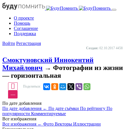
О проекте
Помощь
Cоглашение
Поддержка
Войти
Регистрация
Создан:
02.10.2017
4458
Смоктуновский Иннокентий
Михайлович
→ Фотографии из жизни
— горизонтальная
Поделиться:
—
По дате добавления
По дате добавления
←
По дате съёмки
По рейтингу
По
популярности
Комментируемые
Все изображения
Все изображения
←
Фото
Векторы
Иллюстрации