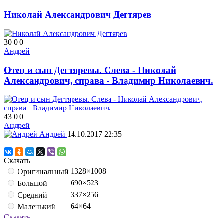
Николай Александрович Дегтярев
30
0
0
Андрей
Отец и сын Дегтяревы. Слева - Николай
Александрович, справа - Владимир Николаевич.
43
0
0
Андрей
Андрей
14.10.2017
22:35
—
Скачать
1328×1008
Оригинальный
690×523
Большой
337×256
Средний
64×64
Маленький
Скачать