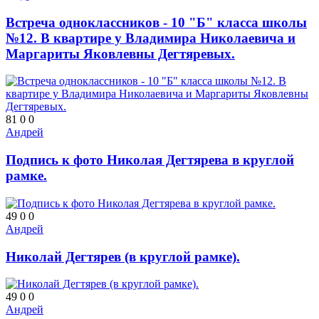
Встреча одноклассников - 10 "Б" класса школы
№12. В квартире у Владимира Николаевича и
Маргариты Яковлевны Дегтяревых.
81
0
0
Андрей
Подпись к фото Николая Дегтярева в круглой
рамке.
49
0
0
Андрей
Николай Дегтярев (в круглой рамке).
49
0
0
Андрей