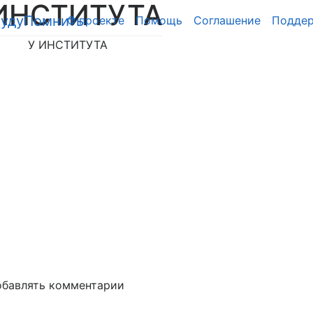
ИНСТИТУТА
О проекте
Помощь
Cоглашение
Подде
бавлять комментарии