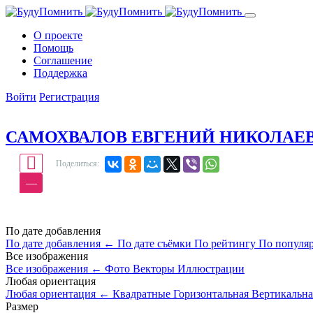
О проекте
Помощь
Cоглашение
Поддержка
Войти
Регистрация
САМОХВАЛОВ ЕВГЕНИЙ НИКОЛАЕ
Поделиться:
—
По дате добавления
По дате добавления
←
По дате съёмки
По рейтингу
По популя
Все изображения
Все изображения
←
Фото
Векторы
Иллюстрации
Любая ориентация
Любая ориентация
←
Квадратные
Горизонтальная
Вертикальна
Размер