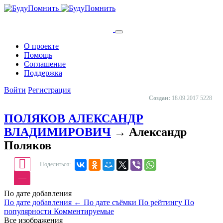
О проекте
Помощь
Cоглашение
Поддержка
Войти
Регистрация
Создан:
18.09.2017
5228
ПОЛЯКОВ АЛЕКСАНДР
ВЛАДИМИРОВИЧ
→ Александр
Поляков
Поделиться:
—
По дате добавления
По дате добавления
←
По дате съёмки
По рейтингу
По
популярности
Комментируемые
Все изображения