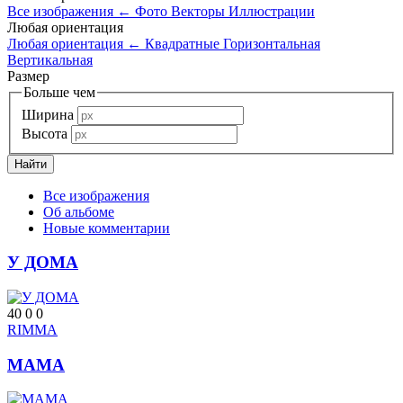
Все изображения
←
Фото
Векторы
Иллюстрации
Любая ориентация
Любая ориентация
←
Квадратные
Горизонтальная
Вертикальная
Размер
Больше чем
Ширина
Высота
Все изображения
Об альбоме
Новые комментарии
У ДОМА
40
0
0
RIMMA
МАМА