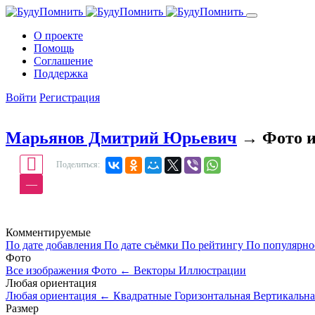
О проекте
Помощь
Cоглашение
Поддержка
Войти
Регистрация
Марьянов Дмитрий Юрьевич
→ Фото и
Поделиться:
—
Комментируемые
По дате добавления
По дате съёмки
По рейтингу
По популярн
Фото
Все изображения
Фото
←
Векторы
Иллюстрации
Любая ориентация
Любая ориентация
←
Квадратные
Горизонтальная
Вертикальна
Размер