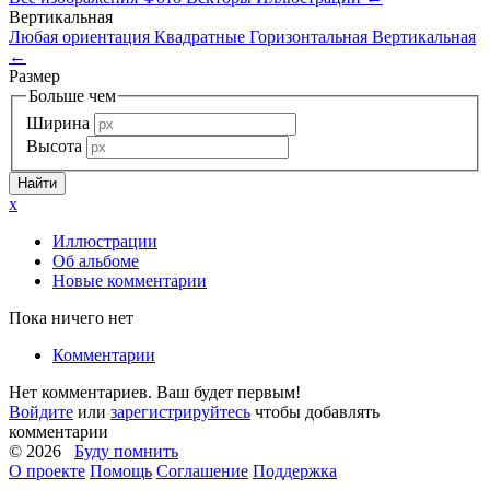
Вертикальная
Любая ориентация
Квадратные
Горизонтальная
Вертикальная
←
Размер
Больше чем
Ширина
Высота
x
Иллюстрации
Об альбоме
Новые комментарии
Пока ничего нет
Комментарии
Нет комментариев. Ваш будет первым!
Войдите
или
зарегистрируйтесь
чтобы добавлять
комментарии
© 2026
Буду помнить
О проекте
Помощь
Соглашение
Поддержка