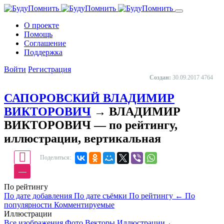
О проекте
Помощь
Cоглашение
Поддержка
Войти
Регистрация
Создан:
30.09.2017
4764
САПОРОВСКИЙ ВЛАДИМИР
ВИКТОРОВИЧ
→ ВЛАДИМИР
ВИКТОРОВИЧ — по рейтингу,
иллюстрации, вертикальная
Поделиться:
—
По рейтингу
По дате добавления
По дате съёмки
По рейтингу
←
По
популярности
Комментируемые
Иллюстрации
Все изображения
Фото
Векторы
Иллюстрации
←