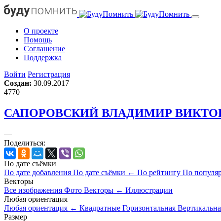
О проекте
Помощь
Cоглашение
Поддержка
Войти
Регистрация
Создан:
30.09.2017
4770
САПОРОВСКИЙ ВЛАДИМИР ВИКТО
—
Поделиться:
По дате съёмки
По дате добавления
По дате съёмки
←
По рейтингу
По популя
Векторы
Все изображения
Фото
Векторы
←
Иллюстрации
Любая ориентация
Любая ориентация
←
Квадратные
Горизонтальная
Вертикальна
Размер