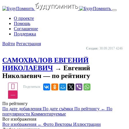
О проекте
Помощь
Cоглашение
Поддержка
Войти
Регистрация
Создан:
30.09.2017
4246
САМОХВАЛОВ ЕВГЕНИЙ
НИКОЛАЕВИЧ
→ Евгений
Николаевич — по рейтингу
Поделиться:
—
По рейтингу
По дате добавления
По дате съёмки
По рейтингу
←
По
популярности
Комментируемые
Все изображения
Все изображения
←
Фото
Векторы
Иллюстрации