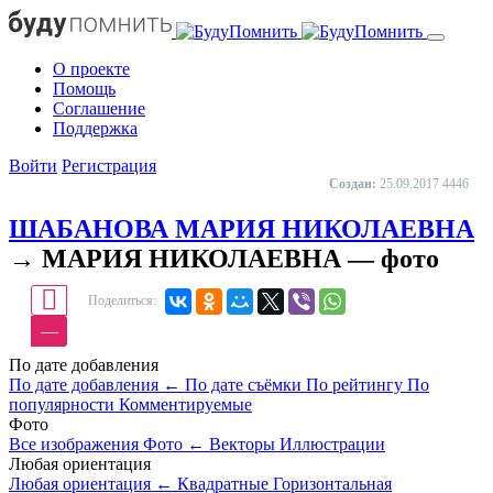
О проекте
Помощь
Cоглашение
Поддержка
Войти
Регистрация
Создан:
25.09.2017
4446
ШАБАНОВА МАРИЯ НИКОЛАЕВНА
→ МАРИЯ НИКОЛАЕВНА — фото
Поделиться:
—
По дате добавления
По дате добавления
←
По дате съёмки
По рейтингу
По
популярности
Комментируемые
Фото
Все изображения
Фото
←
Векторы
Иллюстрации
Любая ориентация
Любая ориентация
←
Квадратные
Горизонтальная